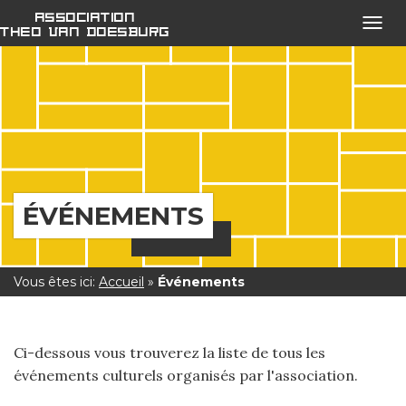
Association
Ouvri
Theo van Doesburg
le
menu
open
ÉVÉNEMENTS
Vous êtes ici:
Accueil
»
Événements
Ci-dessous vous trouverez la liste de tous les
événements culturels organisés par l'association.