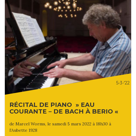
5-3-'22
RÉCITAL DE PIANO » EAU
COURANTE – DE BACH À BERIO «
de Marcel Worms, le samedi 5 mars 2022 à 18h30 à
l’Aubette 1928