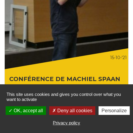
15-10-'21
CONFÉRENCE DE MACHIEL SPAAN
Dialogue entre les arts : à partir de trois projets récents,
This site uses cookies and gives you control over what you
l'architecte Machiel Spaan a présenté son travail en
want to activate
collaboration avec des artistes.
OK, accept all
Deny all cookies
Personalize
VOIR LES DÉTAILS
Privacy policy