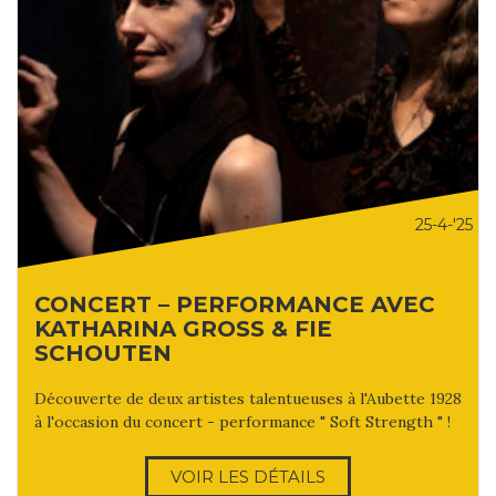
25-4-'25
CONCERT – PERFORMANCE AVEC
KATHARINA GROSS & FIE
SCHOUTEN
Découverte de deux artistes talentueuses à l'Aubette 1928
à l'occasion du concert - performance " Soft Strength " !
VOIR LES DÉTAILS