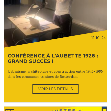
11-10-'24
CONFÉRENCE À L’AUBETTE 1928 :
GRAND SUCCÈS !
Urbanisme, architecture et construction entre 1945-1965
dans les communes voisines de Rotterdam
VOIR LES DÉTAILS