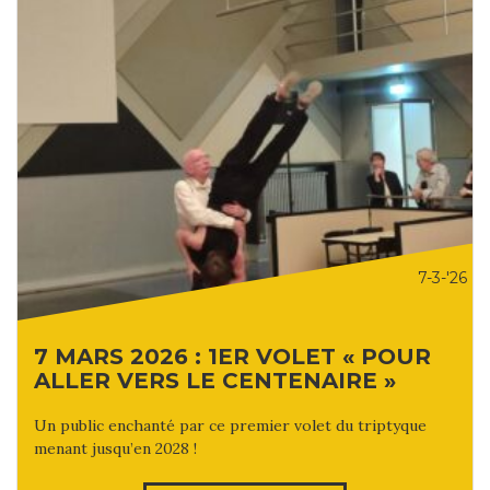
7-3-'26
7 MARS 2026 : 1ER VOLET « POUR
ALLER VERS LE CENTENAIRE »
Un public enchanté par ce premier volet du triptyque
menant jusqu’en 2028 !