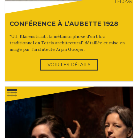
11-10-'25
CONFÉRENCE À L’AUBETTE 1928
"U.J. Klarenstraat : la métamorphose d'un bloc
traditionnel en Tetris architectural" détaillée et mise en
image par l'architecte Arjan Gooijer.
VOIR LES DÉTAILS