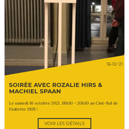
16-10-'21
SOIRÉE AVEC ROZALIE HIRS &
MACHIEL SPAAN
Le samedi 16 octobre 2021, 18h30 - 20h30 au Ciné-Bal de
l’Aubette 1928 !
VOIR LES DÉTAILS