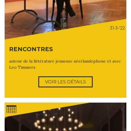
31-3-'22
RENCONTRES
autour de la littérature jeunesse néerlandophone et avec
Leo Timmers
VOIR LES DÉTAILS