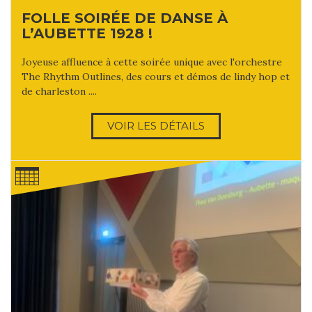
FOLLE SOIRÉE DE DANSE À
L’AUBETTE 1928 !
Joyeuse affluence à cette soirée unique avec l'orchestre
The Rhythm Outlines, des cours et démos de lindy hop et
de charleston ....
VOIR LES DÉTAILS