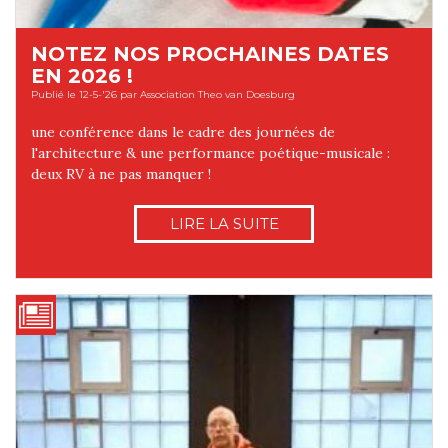
NOTEZ NOS PROCHAINES DATES
EN 2026 !
Publié le 12-5-'26 par Association Theo van Doesburg
une conférence dans le cadre des journées de
l'architecture & une performance poétique-musicale :
deux RV à ne pas manquer !
LIRE LA SUITE