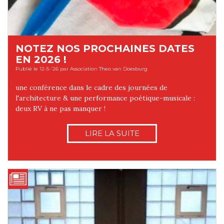
NOTEZ NOS PROCHAINES DATES
EN 2026 !
Publié le 12-5-'26 par Association Theo van Doesburg
une conférence dans le cadre des journées de
l'architecture & une performance poétique-musicale :
deux RV à ne pas manquer !
LIRE LA SUITE