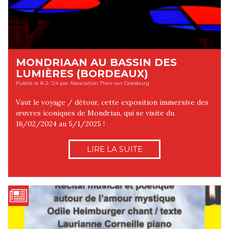
MONDRIAAN AU BASSIN DES
LUMIÈRES (BORDEAUX)
Publié le 8-2-'24 par Association Theo van Doesburg
Vaut le voyage / détour, cette exposition immersive des
œuvres iconiques de Mondrian, qui se visite du
16/02/2024 au 5/1/2025 !
LIRE LA SUITE