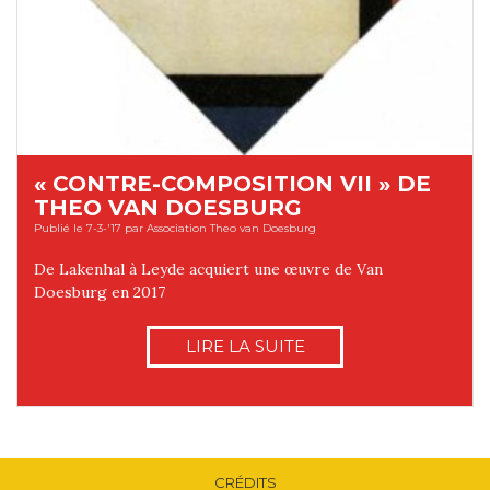
« CONTRE-COMPOSITION VII » DE
THEO VAN DOESBURG
Publié le 7-3-'17 par Association Theo van Doesburg
De Lakenhal à Leyde acquiert une œuvre de Van
Doesburg en 2017
LIRE LA SUITE
CRÉDITS