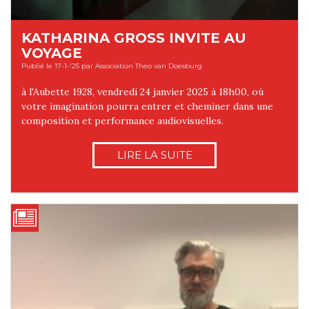
KATHARINA GROSS INVITE AU
VOYAGE
Publié le 17-1-'25 par Association Theo van Doesburg
à l'Aubette 1928, vendredi 24 janvier 2025 à 18h00, où
votre imagination pourra entrer et cheminer dans une
composition et performance audiovisuelles.
LIRE LA SUITE