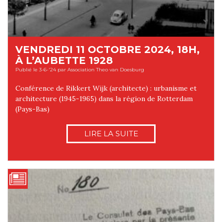
VENDREDI 11 OCTOBRE 2024, 18H,
À L’AUBETTE 1928
Publié le 3-6-'24 par Association Theo van Doesburg
Conférence de Rikkert Wijk (architecte) : urbanisme et
architecture (1945-1965) dans la région de Rotterdam
(Pays-Bas)
LIRE LA SUITE