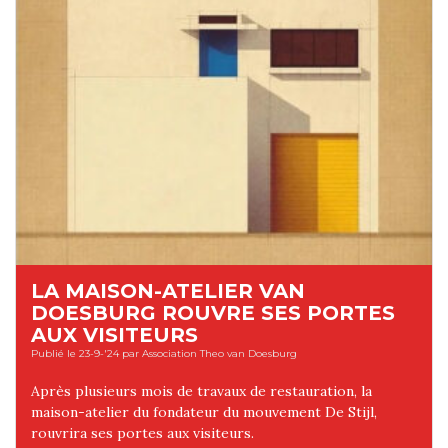
LA MAISON-ATELIER VAN
DOESBURG ROUVRE SES PORTES
AUX VISITEURS
Publié le 23-9-'24 par Association Theo van Doesburg
Après plusieurs mois de travaux de restauration, la
maison-atelier du fondateur du mouvement De Stijl,
rouvrira ses portes aux visiteurs.