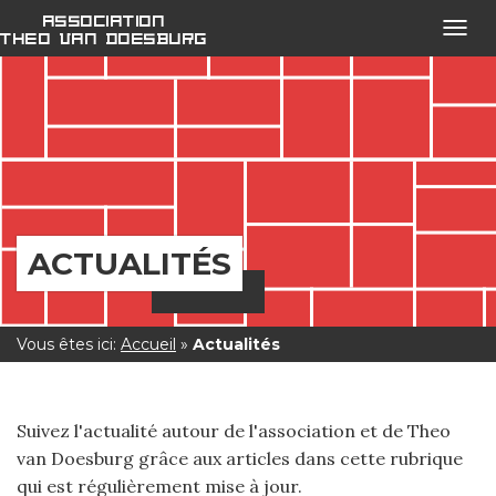
Association
Ouvri
Theo van Doesburg
le
menu
open
ACTUALITÉS
Vous êtes ici:
Accueil
»
Actualités
Suivez l'actualité autour de l'association et de Theo
van Doesburg grâce aux articles dans cette rubrique
qui est régulièrement mise à jour.