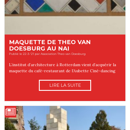
MAQUETTE DE THEO VAN
DOESBURG AU NAI
Publié le 22-3-'21 par Association Theo van Doesburg
L’institut d’architecture à Rotterdam vient d’acquérir la
maquette du café-restaurant de l’Aubette Ciné-dancing
LIRE LA SUITE