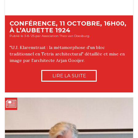
CONFÉRENCE, 11 OCTOBRE, 16H00,
À L’AUBETTE 1924
Publié le 3-8-'25 par Association Theo van Doesburg
"U.J. Klarenstraat : la métamorphose d'un bloc
traditionnel en Tetris architectural" détaillée et mise en
image par l'architecte Arjan Gooijer.
LIRE LA SUITE