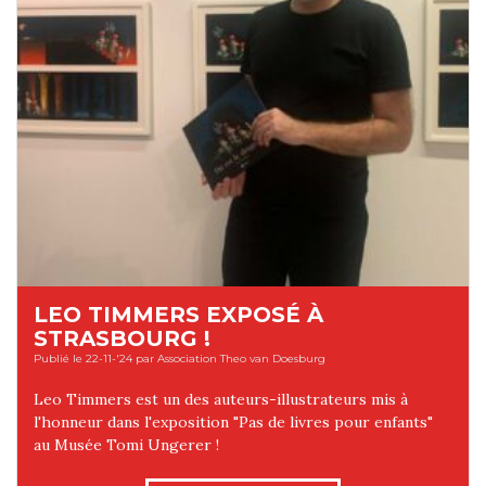
LEO TIMMERS EXPOSÉ À
STRASBOURG !
Publié le 22-11-'24 par Association Theo van Doesburg
Leo Timmers est un des auteurs-illustrateurs mis à
l'honneur dans l'exposition "Pas de livres pour enfants"
au Musée Tomi Ungerer !