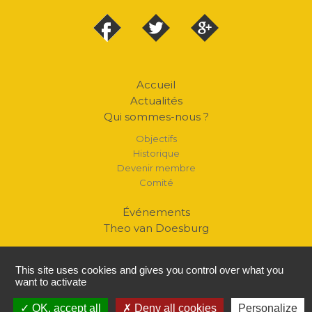
Accueil
Actualités
Qui sommes-nous ?
Objectifs
Historique
Devenir membre
Comité
Événements
Theo van Doesburg
Biographie
Le mouvement
This site uses cookies and gives you control over what you
L'Aubette
want to activate
OK, accept all
Publications
Deny all cookies
Personalize