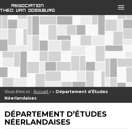
Association
Ouvri
Theo van Doesburg
le
menu
open
Vous êtes ici :
Accueil
»
»
Département d’Études
Néerlandaises
DÉPARTEMENT D’ÉTUDES
NÉERLANDAISES