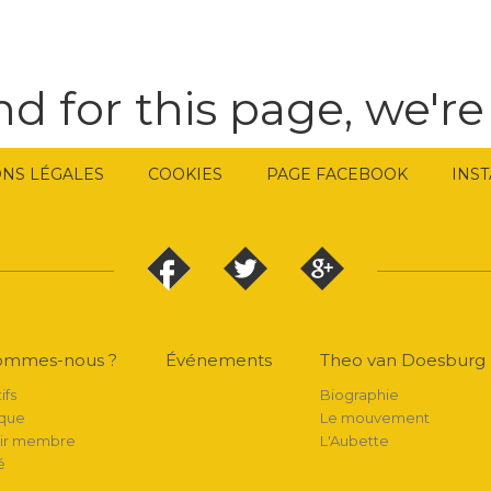
d for this page, we're
NS LÉGALES
COOKIES
PAGE FACEBOOK
INS
sommes-nous ?
Événements
Theo van Doesburg
ifs
Biographie
ique
Le mouvement
ir membre
L'Aubette
é