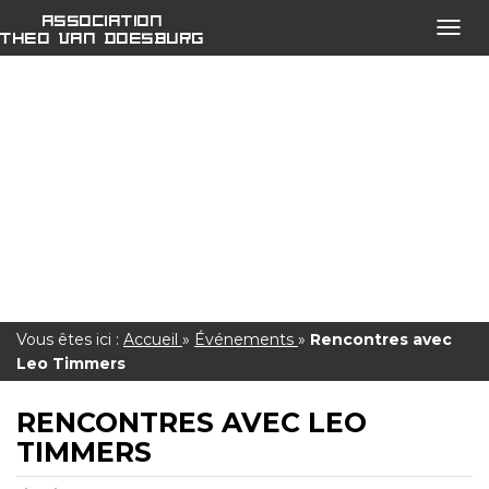
Association
Ouvri
Theo van Doesburg
le
menu
open
Vous êtes ici :
Accueil
»
Événements
»
Rencontres avec
Leo Timmers
RENCONTRES AVEC LEO
TIMMERS